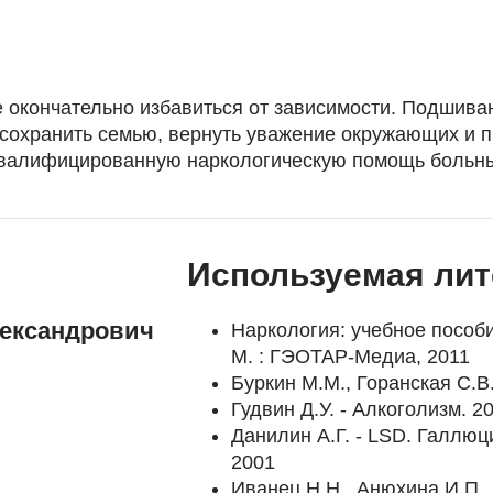
 окончательно избавиться от зависимости. Подшиван
 сохранить семью, вернуть уважение окружающих и 
квалифицированную наркологическую помощь больны
Используемая лит
лександрович
Наркология: учебное пособи
М. : ГЭОТАР-Медиа, 2011
Буркин М.М., Горанская С.В
Гудвин Д.У. - Алкоголизм. 2
Данилин А.Г. - LSD. Галлю
2001
Иванец Н.Н., Анюхина И.П.,