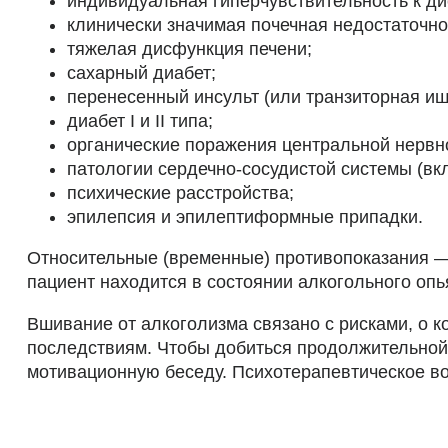
индивидуальная гиперчувствительность к д
клинически значимая почечная недостаточно
тяжелая дисфункция печени;
сахарный диабет;
перенесенный инсульт (или транзиторная иш
диабет I и II типа;
органические поражения центральной нервн
патологии сердечно-сосудистой системы (вк
психические расстройства;
эпилепсия и эпилептиформные припадки.
Относительные (временные) противопоказания — 
пациент находится в состоянии алкогольного оп
Вшивание от алкоголизма связано с рисками, о 
последствиям. Чтобы добиться продолжительной 
мотивационную беседу. Психотерапевтическое во