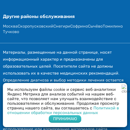
Другие районы обслуживания
Москва
Скоропусковский
Снегири
Софрино
Сычёво
Томилино
Тучково
Материалы, размещенные на данной странице, носят
информационный характер и предназначены для
образовательных целей. Посетители сайта не должны
использовать их в качестве медицинских рекомендаций.
Определение диагноза и выбор методики лечения остается
исключительной прерогативой вашего лечащего врача! Сайт
Мы используем файлы cookie и сервис веб-аналитики
Яндекс Метрика для анализа событий на нашем веб-
stolbovaya.vizov-narkologa.ru не несет ответственности за
сайте, что позволяет нам улучшать взаимодействие с
возможные негативные последствия, возникшие в
пользователями и обслуживание. Продолжая просмотр
страниц нашего сайта, вы соглашаетесь с
Политикой в
результате использования размещенной на нем
отношении обработки персональных данных
информации. Информация и цены, представленные на
Напишите нам в Whatsapp
ПРИНИМАЮ
сайте, не являются публичной офертой. Любое
использование или копирование материалов сайта