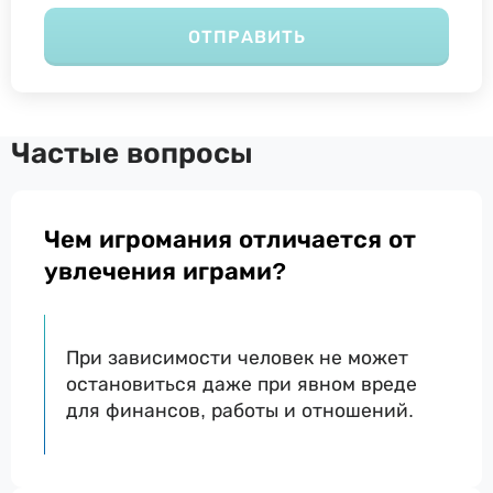
ОТПРАВИТЬ
Частые вопросы
Чем игромания отличается от
увлечения играми?
При зависимости человек не может
остановиться даже при явном вреде
для финансов, работы и отношений.