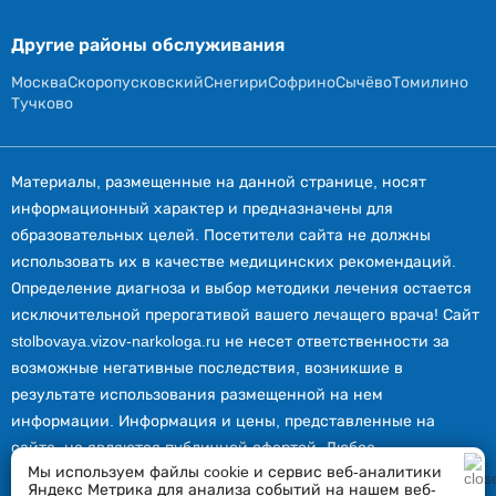
Другие районы обслуживания
Москва
Скоропусковский
Снегири
Софрино
Сычёво
Томилино
Тучково
Материалы, размещенные на данной странице, носят
информационный характер и предназначены для
образовательных целей. Посетители сайта не должны
использовать их в качестве медицинских рекомендаций.
Определение диагноза и выбор методики лечения остается
исключительной прерогативой вашего лечащего врача! Сайт
stolbovaya.vizov-narkologa.ru не несет ответственности за
возможные негативные последствия, возникшие в
результате использования размещенной на нем
информации. Информация и цены, представленные на
сайте, не являются публичной офертой. Любое
Мы используем файлы cookie и сервис веб-аналитики
использование или копирование материалов сайта
Яндекс Метрика для анализа событий на нашем веб-