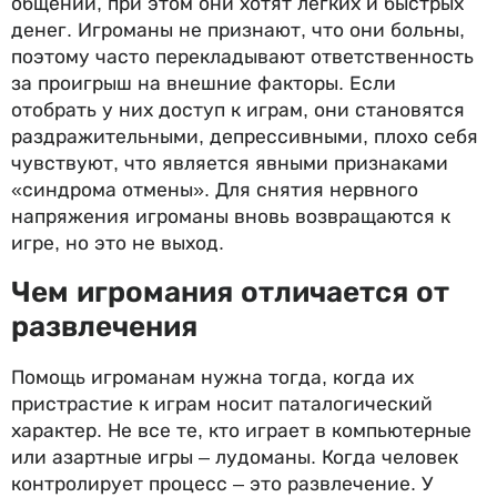
общении, при этом они хотят легких и быстрых
денег. Игроманы не признают, что они больны,
поэтому часто перекладывают ответственность
за проигрыш на внешние факторы. Если
отобрать у них доступ к играм, они становятся
раздражительными, депрессивными, плохо себя
чувствуют, что является явными признаками
«синдрома отмены». Для снятия нервного
напряжения игроманы вновь возвращаются к
игре, но это не выход.
Чем игромания отличается от
развлечения
Помощь игроманам нужна тогда, когда их
пристрастие к играм носит паталогический
характер. Не все те, кто играет в компьютерные
или азартные игры – лудоманы. Когда человек
контролирует процесс – это развлечение. У