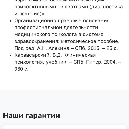
психоактивными веществами (диагностика
и лечение)»
Организационно-правовые основания
профессиональной деятельности
медицинского психолога в системе
здравоохранения: методическое пособие.
Под ред. А.Н. Алехина – СПб, 2015. – 25 с.
Карвасарский. Б.Д. Клиническая
психология: учебник. – СПб: Питер, 2004. –
960 c.
Наши гарантии