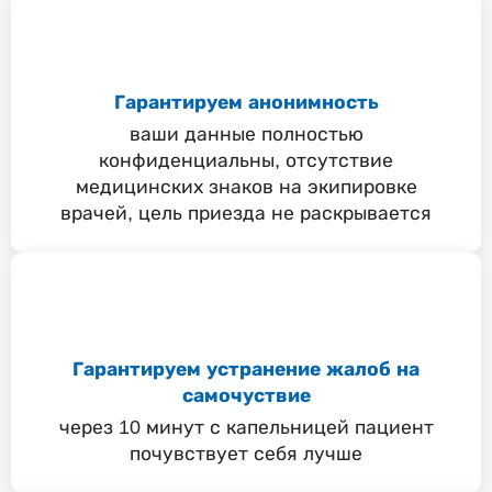
Гарантируем анонимность
ваши данные полностью
конфиденциальны, отсутствие
медицинских знаков на экипировке
врачей, цель приезда не раскрывается
Гарантируем устранение жалоб на
самочуствие
через 10 минут с капельницей пациент
почувствует себя лучше