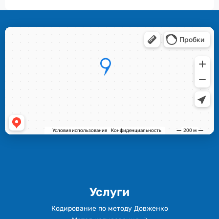
Услуги
Кодирование по методу Довженко