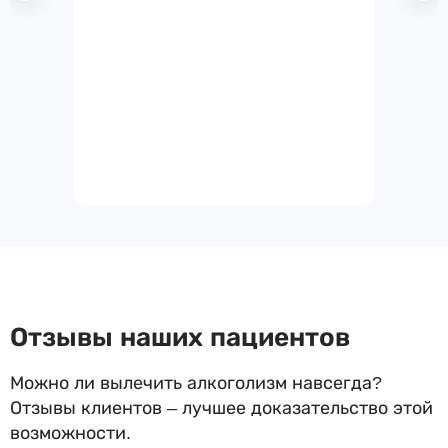
Отзывы наших пациентов
Можно ли вылечить алкоголизм навсегда?
Отзывы клиентов – лучшее доказательство этой
возможности.