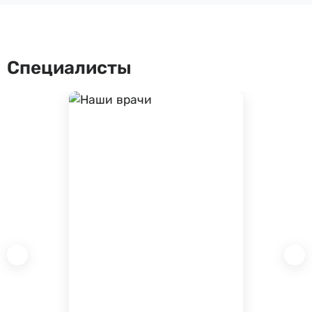
Специалисты