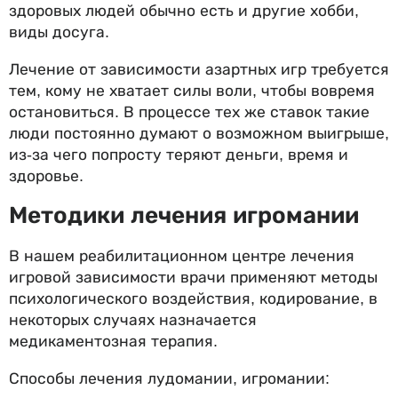
здоровых людей обычно есть и другие хобби,
виды досуга.
Лечение от зависимости азартных игр требуется
тем, кому не хватает силы воли, чтобы вовремя
остановиться. В процессе тех же ставок такие
люди постоянно думают о возможном выигрыше,
из-за чего попросту теряют деньги, время и
здоровье.
Методики лечения игромании
В нашем реабилитационном центре лечения
игровой зависимости врачи применяют методы
психологического воздействия, кодирование, в
некоторых случаях назначается
медикаментозная терапия.
Способы лечения лудомании, игромании: