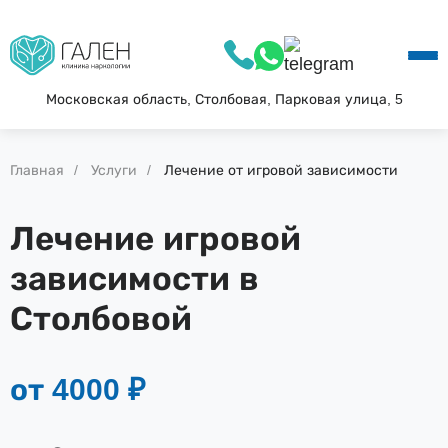
О КЛИНИКЕ
УСЛУГИ
АКЦИИ
Московская область, Столбовая, Парковая улица, 5
БЛОГ
ВОПРОС—ОТВЕТ
Главная
Услуги
Лечение от игровой зависимости
КОНТАКТЫ
Лечение игровой
зависимости в
Столбовой
от 4000 ₽