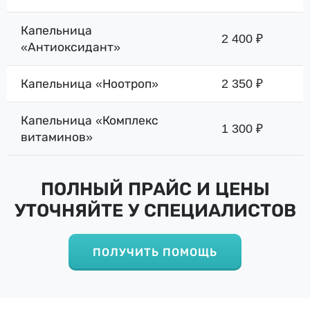
Капельница
2 400 ₽
«Антиоксидант»
Капельница «Ноотроп»
2 350 ₽
Капельница «Комплекс
1 300 ₽
витаминов»
ПОЛНЫЙ ПРАЙС И ЦЕНЫ
УТОЧНЯЙТЕ У СПЕЦИАЛИСТОВ
ПОЛУЧИТЬ ПОМОЩЬ