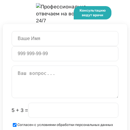
5 + 3 =
Согласен с условиями обработки персональных данных