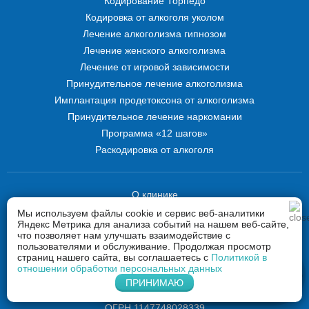
Кодирование Торпедо
Кодировка от алкоголя уколом
Лечение алкоголизма гипнозом
Лечение женского алкоголизма
Лечение от игровой зависимости
Принудительное лечение алкоголизма
Имплантация продетоксона от алкоголизма
Принудительное лечение наркомании
Программа «12 шагов»
Раскодировка от алкоголя
О клинике
Способы оплаты
Мы используем файлы cookie и сервис веб-аналитики
Яндекс Метрика для анализа событий на нашем веб-сайте,
Контакты
что позволяет нам улучшать взаимодействие с
Карта сайта
пользователями и обслуживание. Продолжая просмотр
страниц нашего сайта, вы соглашаетесь с
Политикой в
отношении обработки персональных данных
Напишите нам в Whatsapp
ООО «Гален»
ПРИНИМАЮ
ИНН 7718314550
ОГРН 1147748028339