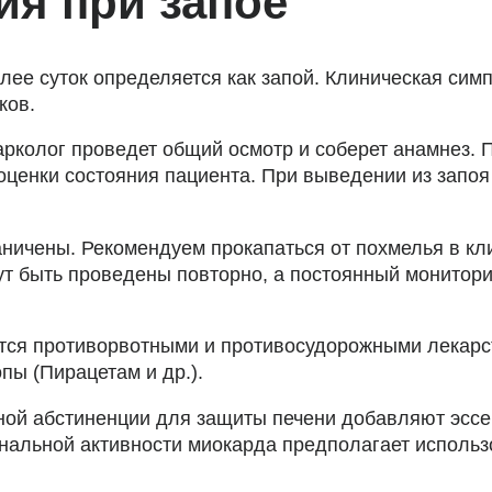
ия при запое
лее суток определяется как запой. Клиническая симп
ков.
арколог проведет общий осмотр и соберет анамнез.
оценки состояния пациента. При выведении из запоя
аничены. Рекомендуем прокапаться от похмелья в кл
ут быть проведены повторно, а постоянный монитор
ется противорвотными и противосудорожными лекар
пы (Пирацетам и др.).
ьной абстиненции для защиты печени добавляют эс
нальной активности миокарда предполагает использ