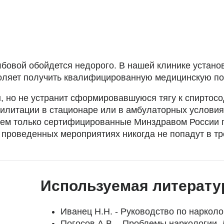
лбовой обойдется недорого. В нашей клинике устано
зволяет получить квалифицированную медицинскую п
, но не устранит сформировавшуюся тягу к спиртос
билитации в стационаре или в амбулаторных условия
уем только сертифицированные Минздравом России п
проведенных мероприятиях никогда не попадут в тре
Используемая литерату
Иванец Н.Н. - Руководство по нарколо
Погосов А.В. - Проблемы наркологии. 