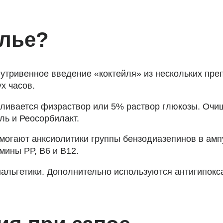
лье?
утривенное введение «коктейля» из нескольких пре
х часов.
вливается физраствор или 5% раствор глюкозы. Очи
ль и Реосорбилакт.
могают анксиолитики группы бензодиазепинов в амп
мины РР, В6 и В12.
альгетики. Дополнительно используются антигипокс