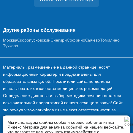
Другие районы обслуживания
Москва
Скоропусковский
Снегири
Софрино
Сычёво
Томилино
Тучково
Материалы, размещенные на данной странице, носят
информационный характер и предназначены для
образовательных целей. Посетители сайта не должны
использовать их в качестве медицинских рекомендаций.
Определение диагноза и выбор методики лечения остается
исключительной прерогативой вашего лечащего врача! Сайт
stolbovaya.vizov-narkologa.ru не несет ответственности за
возможные негативные последствия, возникшие в результате
Мы используем файлы cookie и сервис веб-аналитики
использования размещенной на нем информации.
Яндекс Метрика для анализа событий на нашем веб-сайте,
Информация и цены, представленные на сайте, не являются
что позволяет нам улучшать взаимодействие с