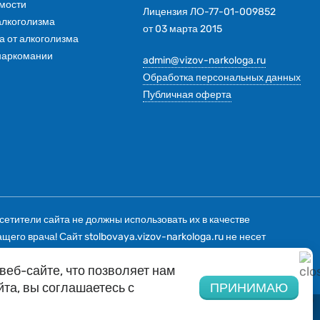
имости
Лицензия ЛО-77-01-009852
алкоголизма
от 03 марта 2015
 от алкоголизма
наркомании
admin@vizov-narkologa.ru
Обработка персональных данных
Публичная оферта
тители сайта не должны использовать их в качестве
го врача! Сайт stolbovaya.vizov-narkologa.ru не несет
 Информация и цены, представленные на сайте, не являются
еб-сайте, что позволяет нам
ько со ссылкой на источник: stolbovaya.vizov-narkologa.ru.
та, вы соглашаетесь с
ПРИНИМАЮ
Напишите нам в Whatsapp