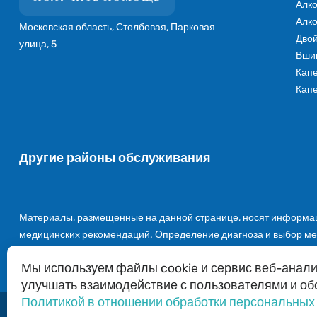
Алко
Алко
Московская область, Столбовая, Парковая
Двой
улица, 5
Вшив
Капе
Капе
Другие районы обслуживания
Материалы, размещенные на данной странице, носят информаци
медицинских рекомендаций. Определение диагноза и выбор мето
ответственности за возможные негативные последствия, возни
Мы используем файлы cookie и сервис веб-анали
публичной офертой. Любое использование или копирование мате
улучшать взаимодействие с пользователями и об
Политикой в отношении обработки персональных
2026 © Вызов нарколога в Столбовой