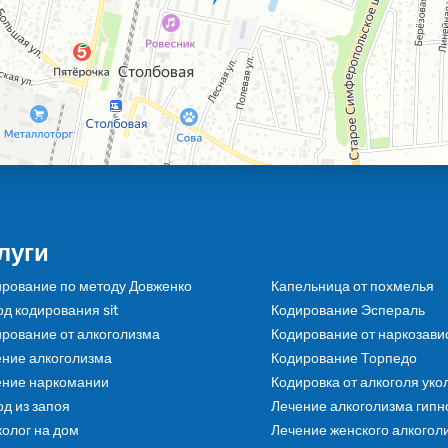
луги
рование по методу Довженко
Капельница от похмелья
д кодирования sit
Кодирование Эспераль
рование от алкоголизма
Кодирование от наркозави
ние алкоголизма
Кодирование Торпедо
ение наркомании
Кодировка от алкоголя уко
д из запоя
Лечение алкоголизма гипн
олог на дом
Лечение женского алкогол