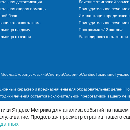
гольная детоксикация
Лечение от игровой завис
гольная скорая помощь
Принудительное лечение 
ной блок
Имплантация продетоксона
ание от алкоголизма
Принудительное лечение 
льница на дому
Программа «12 шагов»
льница от запоя
Раскодировка от алкоголя
Москва
Скоропусковский
Снегири
Софрино
Сычёво
Томилино
Тучково
онный характер и предназначены для образовательных целей. Посе
дики лечения остается исключительной прерогативой вашего лечаще
кшие в результате использования размещенной на нем информации.
тики Яндекс Метрика для анализа событий на нашем в
риалов сайта допускается лишь с разрешения правообладателя и тол
служивание. Продолжая просмотр страниц нашего сай
 данных