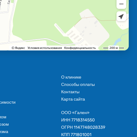
О клинике
Способы оплаты
Контакты
Карта сайта
симости
ООО «Гален»
лом
ИНН 7718314550
озом
ОГРН 1147748028339
изма
КПП 771801001